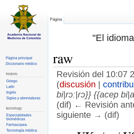
Página
"El idioma
raw
Página principal
Diccionario médico
Revisión del 10:07
historic
Griego
(
discusión
|
contrib
Latín
bi|rɔː|rɔ}} {{acep bi|a
Inglés
Siglas y abreviaturas
(dif) ← Revisión ante
tecnology
siguiente → (dif)
Especialidades
biomédicas
Saltar a:
navegación
,
buscar
Farmacopea
Tecnología médica