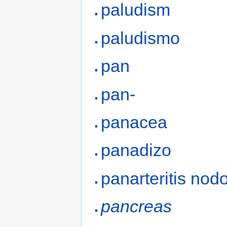
paludism
paludismo
pan
pan-
panacea
panadizo
panarteritis nod
pancreas