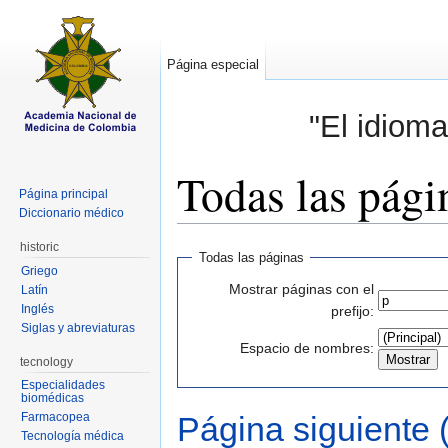
Página especial
"El idioma
Todas las pági
Página principal
Diccionario médico
Saltar a:
navegación
,
buscar
historic
Todas las páginas
Griego
Mostrar páginas con el
Latín
Inglés
prefijo:
Siglas y abreviaturas
Espacio de nombres:
tecnology
Especialidades
biomédicas
Página siguiente 
Farmacopea
Tecnología médica