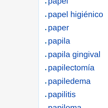
papel
papel higiénico
paper
papila
papila gingival
papilectomía
papiledema
papilitis
papiloma