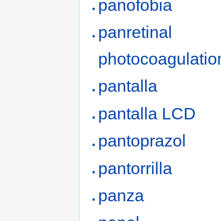
panofobia
panretinal
photocoagulatio
pantalla
pantalla LCD
pantoprazol
pantorrilla
panza