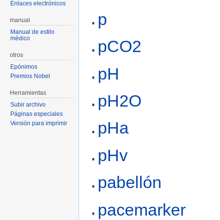
Enlaces electrónicos
p
manual
Manual de estilo
médico
pCO2
otros
Epónimos
pH
Premios Nobel
Herramientas
pH2O
Subir archivo
Páginas especiales
pHa
Versión para imprimir
pHv
pabellón
pacemarker