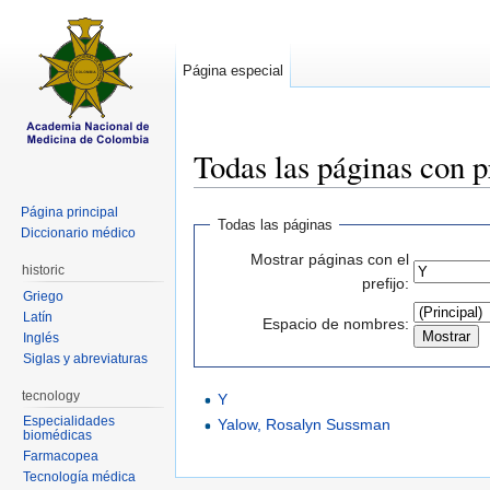
Página especial
Todas las páginas con p
Saltar a:
navegación
,
buscar
Página principal
Todas las páginas
Diccionario médico
Mostrar páginas con el
historic
prefijo:
Griego
Latín
Espacio de nombres:
Inglés
Siglas y abreviaturas
tecnology
Y
Especialidades
Yalow, Rosalyn Sussman
biomédicas
Farmacopea
Tecnología médica