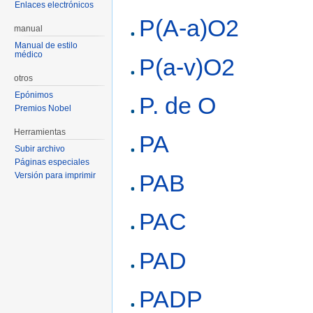
Enlaces electrónicos
P(A-a)O2
manual
Manual de estilo
médico
P(a-v)O2
otros
Epónimos
P. de O
Premios Nobel
Herramientas
PA
Subir archivo
Páginas especiales
PAB
Versión para imprimir
PAC
PAD
PADP