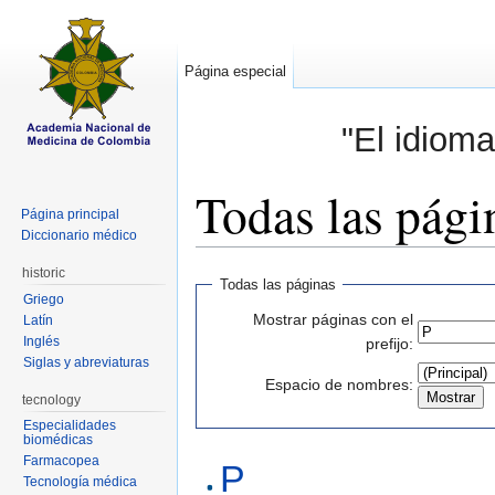
Página especial
"El idioma
Todas las pági
Página principal
Diccionario médico
Saltar a:
navegación
,
buscar
historic
Todas las páginas
Griego
Mostrar páginas con el
Latín
Inglés
prefijo:
Siglas y abreviaturas
Espacio de nombres:
tecnology
Especialidades
biomédicas
Farmacopea
P
Tecnología médica