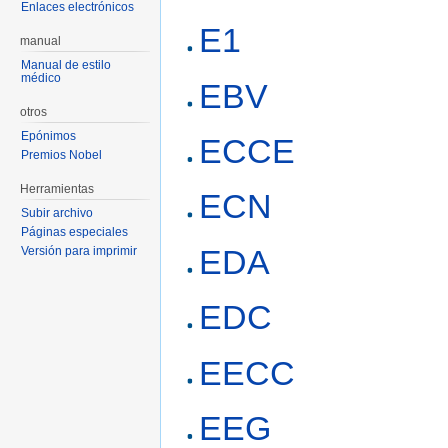
Enlaces electrónicos
E1
manual
Manual de estilo
médico
EBV
otros
Epónimos
ECCE
Premios Nobel
Herramientas
ECN
Subir archivo
Páginas especiales
EDA
Versión para imprimir
EDC
EECC
EEG