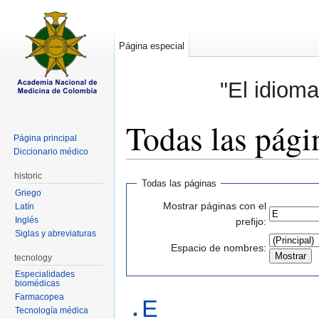
Página especial
"El idioma
Todas las pági
Página principal
Diccionario médico
Saltar a:
navegación
,
buscar
historic
Todas las páginas
Griego
Mostrar páginas con el
Latín
Inglés
prefijo:
Siglas y abreviaturas
Espacio de nombres:
tecnology
Especialidades
biomédicas
Farmacopea
E
Tecnología médica