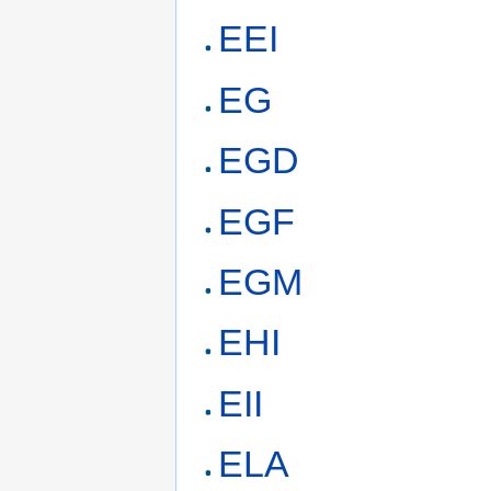
EEI
EG
EGD
EGF
EGM
EHI
EII
ELA