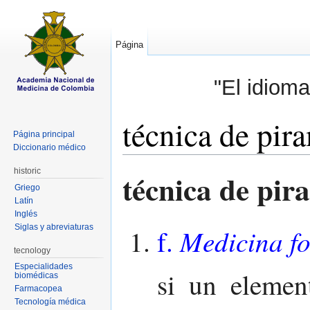
Página
"El idioma
técnica de pir
Página principal
Diccionario médico
Saltar a:
navegación
,
buscar
historic
técnica de pi
Griego
Latín
Inglés
Siglas y abreviaturas
Medicina fo
f.
tecnology
Especialidades
si un elemen
biomédicas
Farmacopea
Tecnología médica