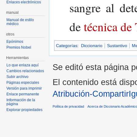
sangre al de
Enlaces electrónicos
manual
Manual de estilo
de
técnica de
médico
otros
Epónimos
Categorías
:
Diccionario
Sustantivo
Me
Premios Nobel
Herramientas
Se editó esta página p
Lo que enlaza aquí
Cambios relacionados
Subir archivo
El contenido está dispo
Páginas especiales
Versión para imprimir
Atribución-CompartirIg
Enlace permanente
Información de la
página
Política de privacidad
Acerca de Diccionario Académico
Explorar propiedades