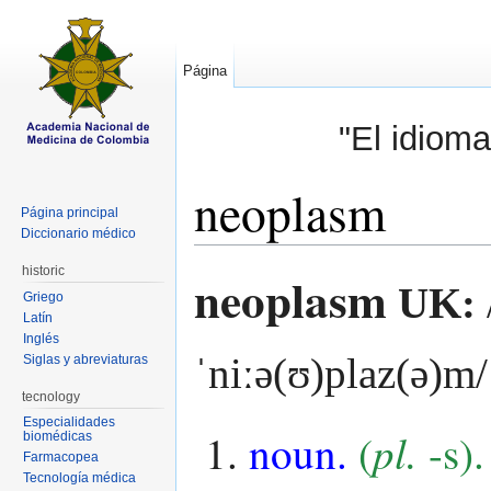
Página
"El idioma
neoplasm
Página principal
Diccionario médico
Saltar a:
navegación
,
buscar
historic
neoplasm
UK:
Griego
Latín
Inglés
ˈniːə(ʊ)plaz(ə)m/
Siglas y abreviaturas
tecnology
Especialidades
pl.
noun.
(
-s).
biomédicas
Farmacopea
Tecnología médica