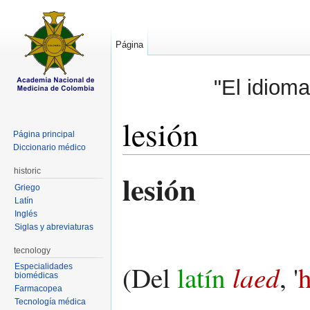
Página
"El idioma
lesión
Página principal
Diccionario médico
Saltar a:
navegación
,
buscar
historic
lesión
Griego
Latín
Inglés
Siglas y abreviaturas
tecnology
laed
(Del
latín
, '
h
Especialidades
biomédicas
Farmacopea
Tecnología médica