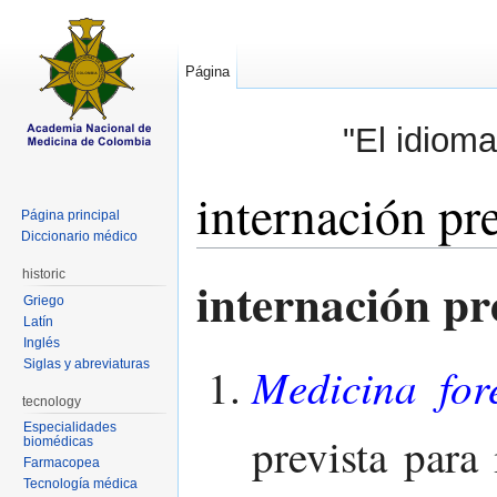
Página
"El idioma
internación pr
Página principal
Diccionario médico
Saltar a:
navegación
,
buscar
historic
internación pr
Griego
Latín
Inglés
Siglas y abreviaturas
Medicina for
tecnology
Especialidades
prevista para
biomédicas
Farmacopea
Tecnología médica