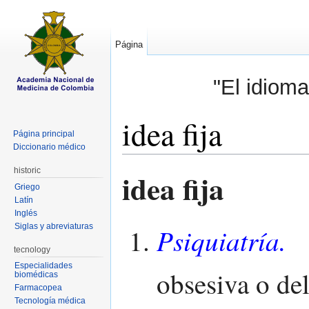
Página
"El idioma
idea fija
Página principal
Diccionario médico
Saltar a:
navegación
,
buscar
historic
idea fija
Griego
Latín
Inglés
Siglas y abreviaturas
Psiquiatría.
I
tecnology
Especialidades
obsesiva o del
biomédicas
Farmacopea
Tecnología médica