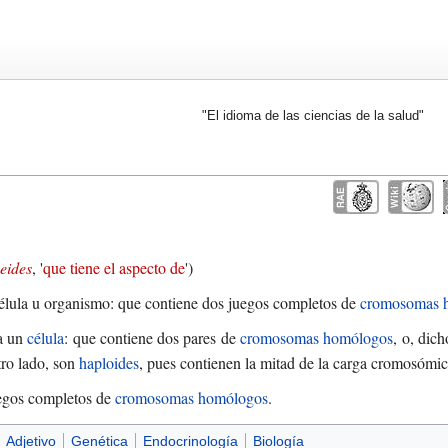
"El idioma de las ciencias de la salud"
-eides
, '
que tiene el aspecto de
')
élula u organismo: que contiene dos juegos completos de
cromosomas 
a un
célula
: que contiene dos pares de
cromosomas homólogos
, o, dic
tro lado, son
haploides
, pues contienen la mitad de la carga cromosómic
egos completos de
cromosomas homólogos
.
Adjetivo
Genética
Endocrinología
Biología