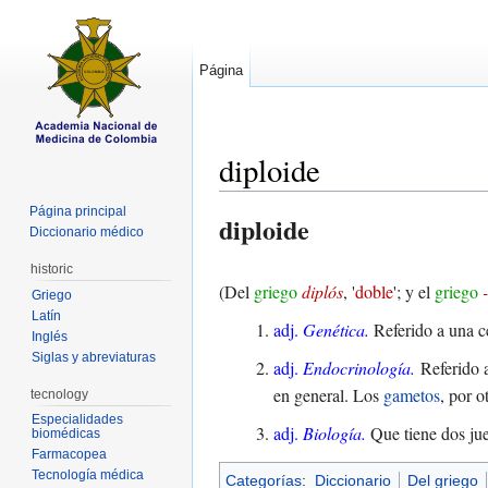
Página
diploide
Saltar a:
navegación
,
buscar
Página principal
diploide
Diccionario médico
historic
(Del
griego
diplós
, '
doble
'; y el
griego
Griego
Latín
adj.
Genética.
Referido a una c
Inglés
Siglas y abreviaturas
adj.
Endocrinología.
Referido 
en general. Los
gametos
, por o
tecnology
Especialidades
adj.
Biología.
Que tiene dos ju
biomédicas
Farmacopea
Tecnología médica
Categorías
:
Diccionario
Del griego