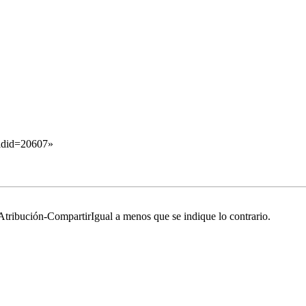
oldid=20607
»
tribución-CompartirIgual
a menos que se indique lo contrario.