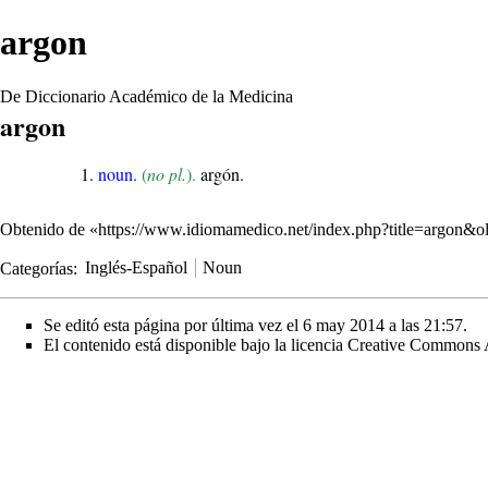
argon
De Diccionario Académico de la Medicina
argon
noun.
(
no pl.
).
argón.
Obtenido de «
https://www.idiomamedico.net/index.php?title=argon&
Categorías
:
Inglés-Español
Noun
Se editó esta página por última vez el 6 may 2014 a las 21:57.
El contenido está disponible bajo la licencia
Creative Commons A