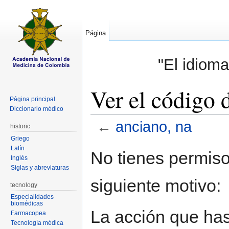
Página
"El idioma
Ver el código 
Página principal
Diccionario médico
←
anciano, na
historic
Griego
Saltar a:
navegación
,
buscar
Latín
No tienes permiso
Inglés
Siglas y abreviaturas
siguiente motivo:
tecnology
Especialidades
biomédicas
La acción que has 
Farmacopea
Tecnología médica