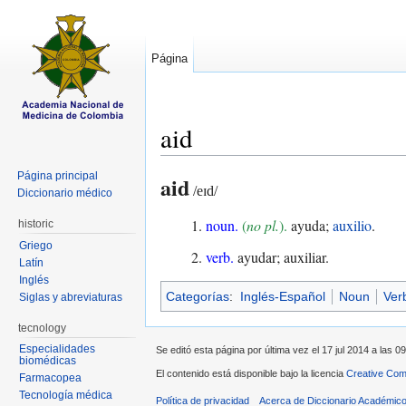
Página
aid
Saltar a:
navegación
,
buscar
Página principal
aid
/eɪd/
Diccionario médico
noun.
(
no pl.
).
ayuda;
auxilio
.
historic
Griego
verb.
ayudar; auxiliar.
Latín
Inglés
Categorías
:
Inglés-Español
Noun
Ver
Siglas y abreviaturas
tecnology
Especialidades
Se editó esta página por última vez el 17 jul 2014 a las 09
biomédicas
El contenido está disponible bajo la licencia
Creative Com
Farmacopea
Tecnología médica
Política de privacidad
Acerca de Diccionario Académico