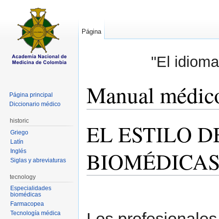
Página
"El idioma
Manual médic
Página principal
Diccionario médico
Saltar a:
navegación
,
buscar
historic
EL ESTILO D
Griego
Latín
BIOMÉDICAS
Inglés
Siglas y abreviaturas
tecnology
Especialidades
biomédicas
Farmacopea
Los profesionales 
Tecnología médica