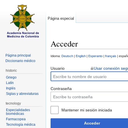
Página especial
Acceder
Saltar a:
navegación
,
buscar
Página principal
Idioma:
Deutsch
|
English
|
Esperanto
|
français
| españo
Diccionario médico
Usuario
Usar conexión seg
historic
Griego
Latín
Inglés
Contraseña
Siglas y abreviaturas
tecnology
Mantener mi sesión iniciada
Especialidades
biomédicas
Farmacopea
Acceder
Tecnología médica