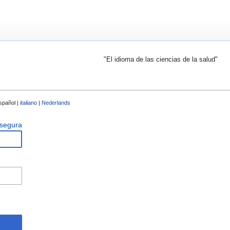
"El idioma de las ciencias de la salud"
spañol |
italiano
|
Nederlands
 segura