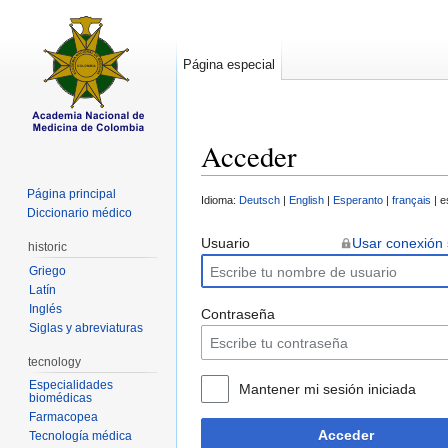
Página especial
Acceder
Saltar a:
navegación
,
buscar
Página principal
Idioma:
Deutsch
|
English
|
Esperanto
|
français
| e
Diccionario médico
Usuario
Usar conexión
historic
Griego
Latín
Inglés
Contraseña
Siglas y abreviaturas
tecnology
Especialidades
Mantener mi sesión iniciada
biomédicas
Farmacopea
Acceder
Tecnología médica