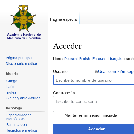
Página especial
Acceder
Saltar a:
navegación
,
buscar
Página principal
Idioma:
Deutsch
|
English
|
Esperanto
|
français
| españo
Diccionario médico
Usuario
Usar conexión seg
historic
Griego
Latín
Inglés
Contraseña
Siglas y abreviaturas
tecnology
Mantener mi sesión iniciada
Especialidades
biomédicas
Farmacopea
Acceder
Tecnología médica