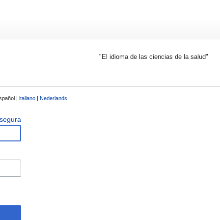
"El idioma de las ciencias de la salud"
spañol |
italiano
|
Nederlands
 segura