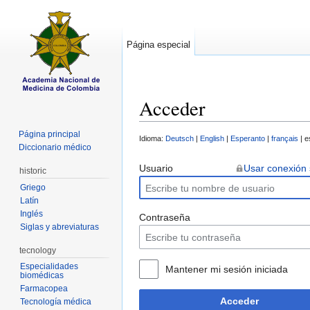
Página especial
Acceder
Saltar a:
navegación
,
buscar
Página principal
Idioma:
Deutsch
|
English
|
Esperanto
|
français
| e
Diccionario médico
Usuario
Usar conexión
historic
Griego
Latín
Inglés
Contraseña
Siglas y abreviaturas
tecnology
Especialidades
Mantener mi sesión iniciada
biomédicas
Farmacopea
Acceder
Tecnología médica