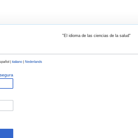
"El idioma de las ciencias de la salud"
spañol |
italiano
|
Nederlands
 segura