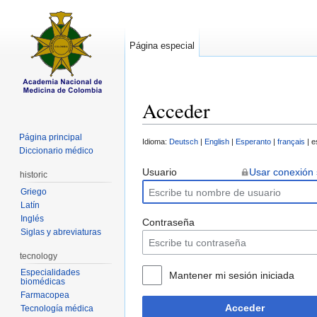
Página especial
Acceder
Saltar a:
navegación
,
buscar
Página principal
Idioma:
Deutsch
|
English
|
Esperanto
|
français
| e
Diccionario médico
Usuario
Usar conexión
historic
Griego
Latín
Inglés
Contraseña
Siglas y abreviaturas
tecnology
Especialidades
Mantener mi sesión iniciada
biomédicas
Farmacopea
Acceder
Tecnología médica