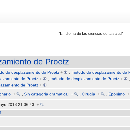
"El idioma de las ciencias de la salud"
zamiento de Proetz
do de desplazamiento de Proetz
+
,
método de desplazamiento de P
lazamiento de Proetz
+
,
método de desplazamiento de Proetz
+
lazamiento de Proetz
+
onario
+
,
Sin categoria gramatical
+
,
Cirugía
+
,
Epónimo
+
ayo 2013 21:36:43
+
í