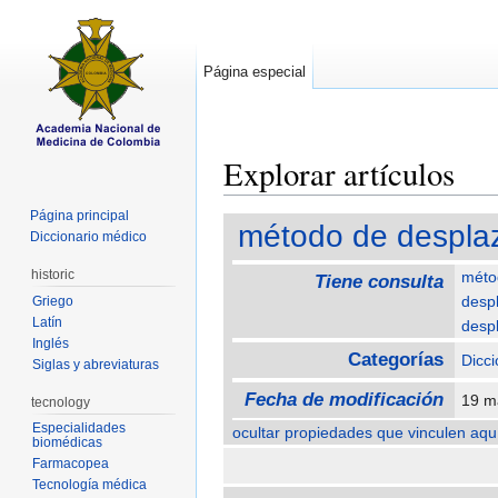
Página especial
Explorar artículos
Saltar a:
navegación
,
buscar
Página principal
método de despla
Diccionario médico
historic
méto
Tiene consulta
desp
Griego
Latín
desp
Inglés
Categorías
Dicci
Siglas y abreviaturas
Fecha de modificación
19 m
tecnology
Especialidades
ocultar propiedades que vinculen aqu
biomédicas
Farmacopea
Tecnología médica