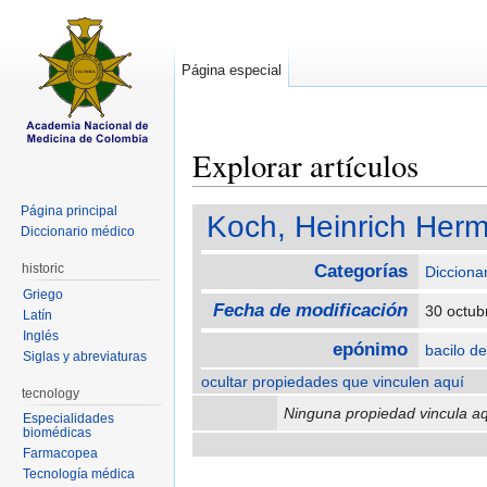
Página especial
Explorar artículos
Saltar a:
navegación
,
buscar
Página principal
Koch, Heinrich Her
Diccionario médico
historic
Categorías
Diccionar
Griego
Fecha de modificación
30 octub
Latín
Inglés
epónimo
bacilo d
Siglas y abreviaturas
ocultar propiedades que vinculen aquí
tecnology
Ninguna propiedad vincula aq
Especialidades
biomédicas
Farmacopea
Tecnología médica