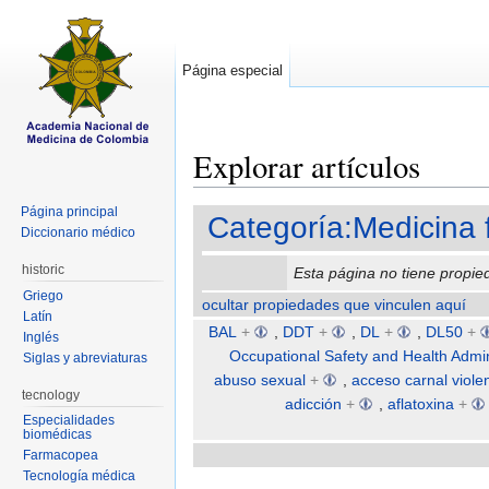
Página especial
Explorar artículos
Saltar a:
navegación
,
buscar
Página principal
Categoría:Medicina 
Diccionario médico
historic
Esta página no tiene propie
Griego
ocultar propiedades que vinculen aquí
Latín
BAL
+
,
DDT
+
,
DL
+
,
DL50
+
Inglés
Occupational Safety and Health Admin
Siglas y abreviaturas
abuso sexual
+
,
acceso carnal viole
tecnology
adicción
+
,
aflatoxina
+
Especialidades
biomédicas
Farmacopea
Tecnología médica